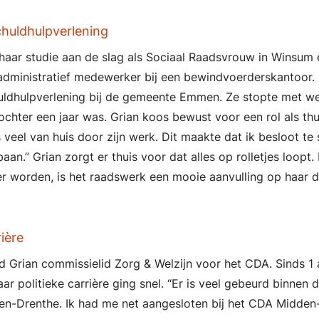
huldhulpverlening
 haar studie aan de slag als Sociaal Raadsvrouw in Winsum
l administratief medewerker bij een bewindvoerderskantoor.
uldhulpverlening bij de gemeente Emmen. Ze stopte met w
chter een jaar was. Grian koos bewust voor een rol als thu
veel van huis door zijn werk. Dit maakte dat ik besloot t
aan.” Grian zorgt er thuis voor dat alles op rolletjes loopt.
er worden, is het raadswerk een mooie aanvulling op haar d
rière
d Grian commissielid Zorg & Welzijn voor het CDA. Sinds 1 
aar politieke carrière ging snel. “Er is veel gebeurd binnen d
n-Drenthe. Ik had me net aangesloten bij het CDA Midden