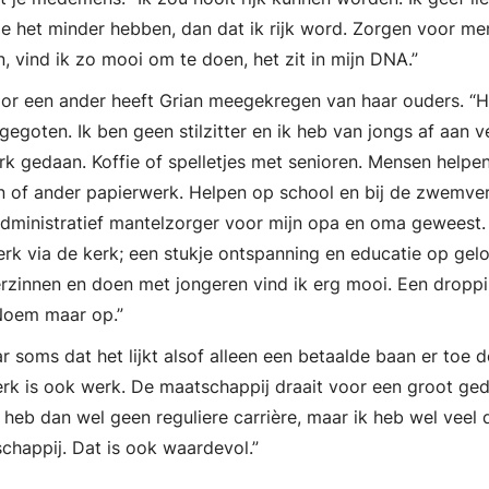
e het minder hebben, dan dat ik rijk word. Zorgen voor me
 vind ik zo mooi om te doen, het zit in mijn DNA.”
or een ander heeft Grian meegekregen van haar ouders. “H
gegoten. Ik ben geen stilzitter en ik heb van jongs af aan v
erk gedaan. Koffie of spelletjes met senioren. Mensen helpe
n of ander papierwerk. Helpen op school en bij de zwemver
 administratief mantelzorger voor mijn opa en oma geweest.
rk via de kerk; een stukje ontspanning en educatie op gel
verzinnen en doen met jongeren vind ik erg mooi. Een dropp
Noem maar op.”
r soms dat het lijkt alsof alleen een betaalde baan er toe d
rk is ook werk. De maatschappij draait voor een groot ged
 Ik heb dan wel geen reguliere carrière, maar ik heb wel vee
chappij. Dat is ook waardevol.”