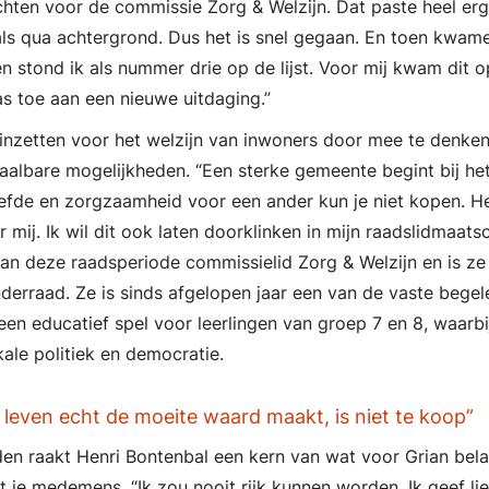
hten voor de commissie Zorg & Welzijn. Dat paste heel erg 
als qua achtergrond. Dus het is snel gegaan. En toen kwam
n stond ik als nummer drie op de lijst. Voor mij kwam dit 
s toe aan een nieuwe uitdaging.”
h inzetten voor het welzijn van inwoners door mee te denke
aalbare mogelijkheden. “Een sterke gemeente begint bij he
iefde en zorgzaamheid voor een ander kun je niet kopen. He
r mij. Ik wil dit ook laten doorklinken in mijn raadslidmaat
rian deze raadsperiode commissielid Zorg & Welzijn en is ze
derraad. Ze is sinds afgelopen jaar een van de vaste begel
en educatief spel voor leerlingen van groep 7 en 8, waarbij
ale politiek en democratie.
 leven echt de moeite waard maakt, is niet te koop”
en raakt Henri Bontenbal een kern van wat voor Grian belan
et je medemens. “Ik zou nooit rijk kunnen worden. Ik geef li