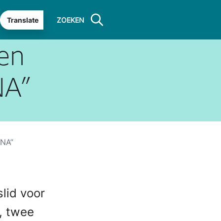
Translate
ZOEKEN
len
NA”
DNA”
slid voor
, twee