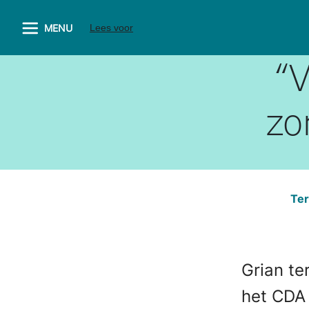
MENU
Lees voor
“V
zo
Ter
Grian te
het CDA