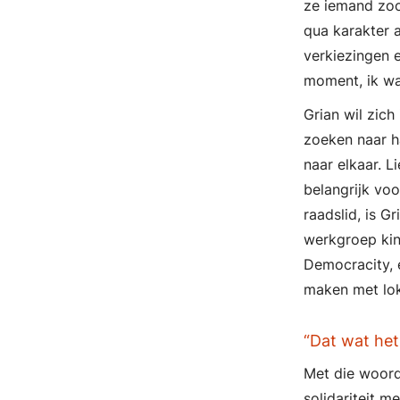
ze iemand zoc
qua karakter 
verkiezingen e
moment, ik wa
Grian wil zic
zoeken naar h
naar elkaar. L
belangrijk voo
raadslid, is G
werkgroep kin
Democracity, e
maken met lok
“Dat wat het
Met die woord
solidariteit m