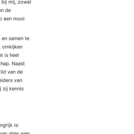
bij mij, zowel
en de
op een mooi
n en samen te
t omkijken
t is heel
schap. Naast
 lid van de
eiders van
 zij kennis
grijk is:
ever alles weg