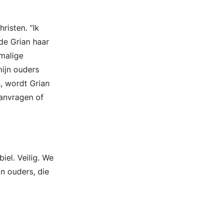
risten. “Ik
de Grian haar
rmalige
ijn ouders
, wordt Grian
anvragen of
iel. Veilig. We
n ouders, die