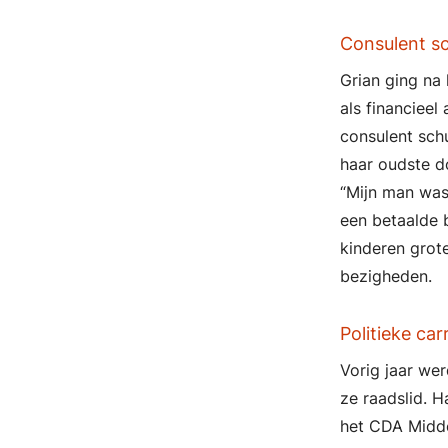
Consulent sc
Grian ging na
als financiee
consulent sch
haar oudste do
“Mijn man was 
een betaalde b
kinderen grot
bezigheden.
Politieke car
Vorig jaar wer
ze raadslid. H
het CDA Midde