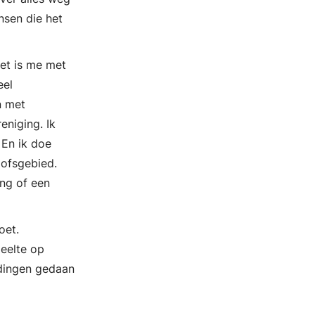
nsen die het
et is me met
eel
n met
eniging. Ik
 En ik doe
oofsgebied.
ing of een
oet.
eelte op
l dingen gedaan