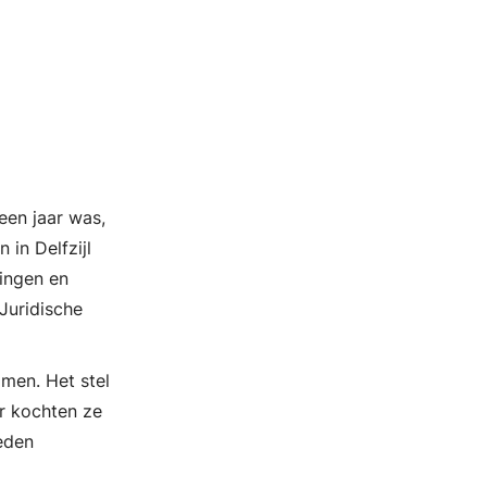
een jaar was,
 in Delfzijl
ingen en
Juridische
men. Het stel
r kochten ze
eden