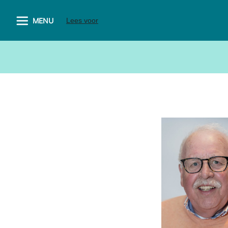
MENU
Lees voor
Raadsleden: com