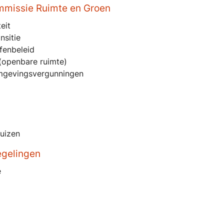
missie Ruimte en Groen
eit
nsitie
ffenbeleid
 (openbare ruimte)
mgevingsvergunningen
uizen
gelingen
e