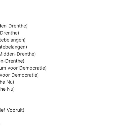
den-Drenthe)
Drenthe)
tebelangen)
ntebelangen)
Midden-Drenthe)
n-Drenthe)
rum voor Democratie)
 voor Democratie)
he Nu)
the Nu)
ief Vooruit)
)